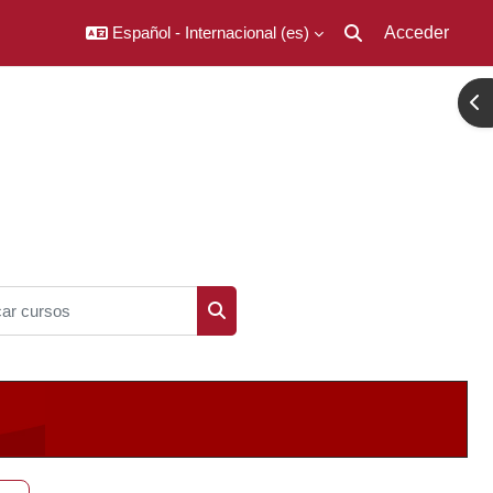
Español - Internacional ‎(es)‎
Acceder
Selector de búsqued
Abr
r cursos
Buscar cursos