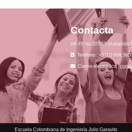
Contacta
AK.45 No.205-59 (Autopista N
Teléfono : +57(1) 668 360
Correo electrónico :
conta
Escuela Colombiana de Ingeniería Julio Garavito