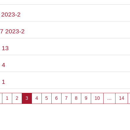
2 2023-2
 7 2023-2
 13
 4
 1
Página anterior
Página 1
Página 2
Página 3
Página 4
Página 5
Página 6
Página 7
Página 8
Página 9
Página 10
Pá
1
2
3
4
5
6
7
8
9
10
…
14