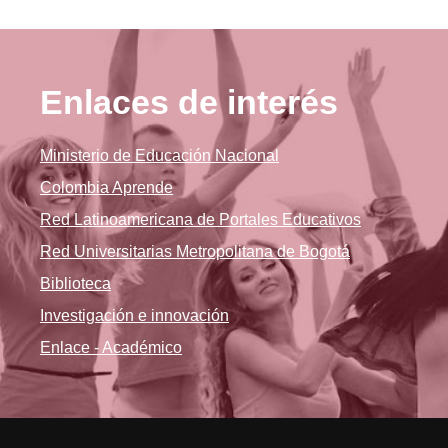
Enlaces de interés
Ministerio de Educación Nacional
Colombia Aprende
Red Latinoamericana de Portales Educativos
Red Universitarias Metropolitana de Bogotá
Biblioteca
Investigación e innovación
Enlace - Académico