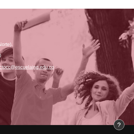
orte).
0
ctocc@escuelaing.edu.co