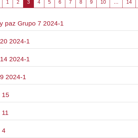
Página anterior
Página 1
Página 2
Página 3
Página 4
Página 5
Página 6
Página 7
Página 8
Página 9
Página 10
Pá
1
2
3
4
5
6
7
8
9
10
…
14
s y paz Grupo 7 2024-1
 20 2024-1
 14 2024-1
 9 2024-1
 15
 11
 4