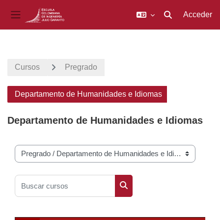
Acceder
Selector de búsq
Panel lateral
Salta al contenido principal
Cursos
Pregrado
Departamento de Humanidades e Idiomas
Departamento de Humanidades e Idiomas
Categorías
Buscar cursos
Buscar cursos