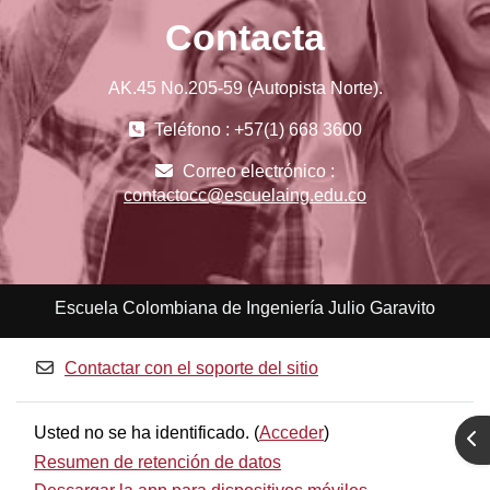
Contacta
AK.45 No.205-59 (Autopista Norte).
Teléfono : +57(1) 668 3600
Correo electrónico :
contactocc@escuelaing.edu.co
Escuela Colombiana de Ingeniería Julio Garavito
Contactar con el soporte del sitio
Usted no se ha identificado. (
Acceder
)
Abr
Resumen de retención de datos