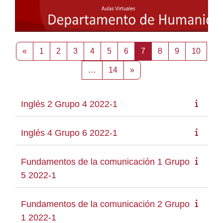
Página anterior
Página 1
Página 2
Página 3
Página 4
Página 5
Página 6
Página 7
Página 8
Página 9
Págin
«
1
2
3
4
5
6
7
8
9
10
Página 14
Siguiente página
…
14
»
Inglés 2 Grupo 4 2022-1
Inglés 4 Grupo 6 2022-1
Fundamentos de la comunicación 1 Grupo
5 2022-1
Fundamentos de la comunicación 2 Grupo
1 2022-1