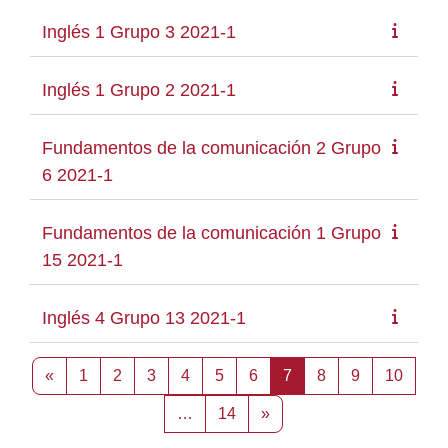
Inglés 1 Grupo 3 2021-1
Inglés 1 Grupo 2 2021-1
Fundamentos de la comunicación 2 Grupo
6 2021-1
Fundamentos de la comunicación 1 Grupo
15 2021-1
Inglés 4 Grupo 13 2021-1
Página anterior
Página 1
Página 2
Página 3
Página 4
Página 5
Página 6
Página 7
Página 8
Página 9
Págin
«
1
2
3
4
5
6
7
8
9
10
Página 14
Siguiente página
…
14
»