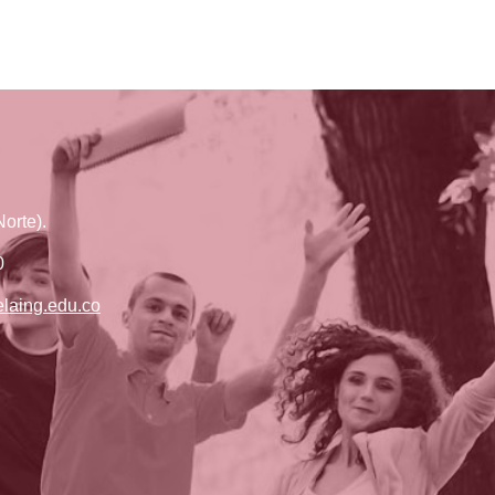
orte).
0
laing.edu.co