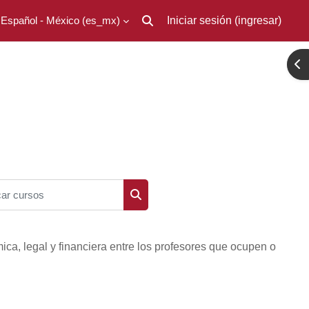
Español - México ‎(es_mx)‎
Iniciar sesión (ingresar)
Activar o desactivar entrada de búsq
Abr
r cursos
Buscar cursos
ca, legal y financiera entre los profesores que ocupen o