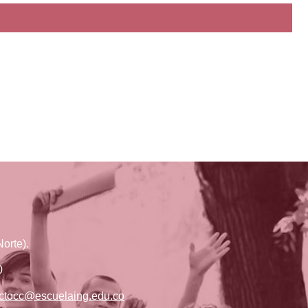
orte).
0
ctocc@escuelaing.edu.co