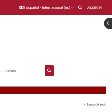
Español - Internacional ‎(es)‎
Acceder
Selector de búsqued
Abr
r cursos
Buscar cursos
Expandir todo