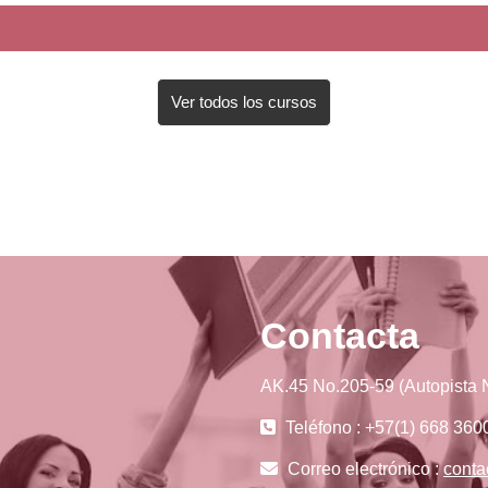
Ver todos los cursos
Contacta
AK.45 No.205-59 (Autopista N
Teléfono : +57(1) 668 360
Correo electrónico :
conta