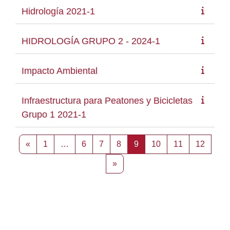
Hidrología 2021-1
HIDROLOGÍA GRUPO 2 - 2024-1
Impacto Ambiental
Infraestructura para Peatones y Bicicletas
Grupo 1 2021-1
Página anterior
Página 1
Página 6
Página 7
Página 8
Página 9
Página 10
Página 11
Página
«
1
…
6
7
8
9
10
11
12
Siguiente página
»