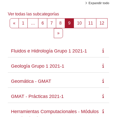
Expandir todo
Ver todas las subcategorías
Página anterior
Página 1
Página 6
Página 7
Página 8
Página 9
Página 10
Página 11
Página
«
1
…
6
7
8
9
10
11
12
Siguiente página
»
Fluidos e Hidrología Grupo 1 2021-1
Geología Grupo 1 2021-1
Geomática - GMAT
GMAT - Prácticas 2021-1
Herramientas Computacionales - Módulos