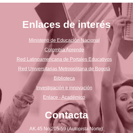
Enlaces de interés
Ministerio de Educación Nacional
Colombia Aprende
Red Latinoamericana de Portales Educativos
Red Universitarias Metropolitana de Bogotá
Biblioteca
Investigación e innovación
Enlace - Académico
Contacta
AK.45 No.205-59 (Autopista Norte).