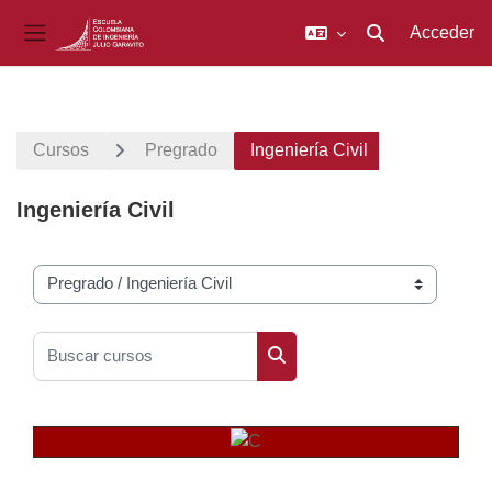
Acceder
Selector de búsq
Panel lateral
Salta al contenido principal
Cursos
Pregrado
Ingeniería Civil
Ingeniería Civil
Categorías
Buscar cursos
Buscar cursos