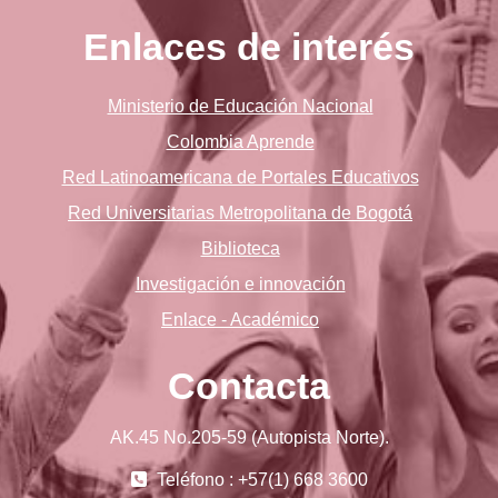
Enlaces de interés
Ministerio de Educación Nacional
Colombia Aprende
Red Latinoamericana de Portales Educativos
Red Universitarias Metropolitana de Bogotá
Biblioteca
Investigación e innovación
Enlace - Académico
Contacta
AK.45 No.205-59 (Autopista Norte).
Teléfono : +57(1) 668 3600