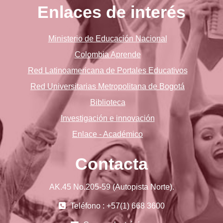
Enlaces de interés
Ministerio de Educación Nacional
Colombia Aprende
Red Latinoamericana de Portales Educativos
Red Universitarias Metropolitana de Bogotá
Biblioteca
Investigación e innovación
Enlace - Académico
Contacta
AK.45 No.205-59 (Autopista Norte).
Teléfono : +57(1) 668 3600