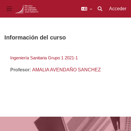
Acceder
Selector de búsq
Panel lateral
Salta al contenido principal
Información del curso
Ingeniería Sanitaria Grupo 1 2021-1
Profesor:
AMALIA AVENDAÑO SANCHEZ