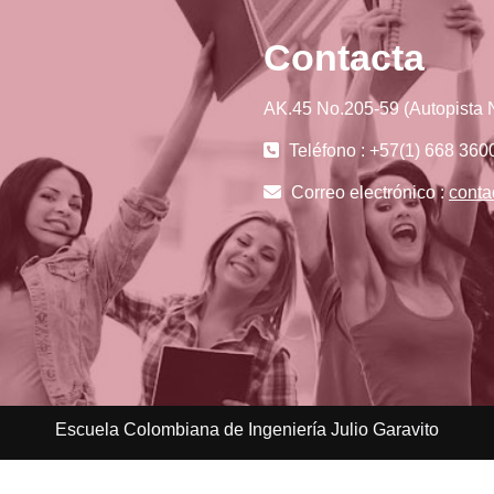
Contacta
AK.45 No.205-59 (Autopista N
Teléfono : +57(1) 668 360
Correo electrónico :
conta
Escuela Colombiana de Ingeniería Julio Garavito