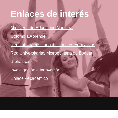
Enlaces de interés
Ministerio de Educación Nacional
Colombia Aprende
Red Latinoamericana de Portales Educativos
Red Universitarias Metropolitana de Bogotá
Biblioteca
Investigación e innovación
Enlace - Académico