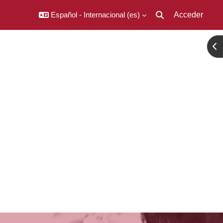
Español - Internacional ‎(es)‎
Acceder
Selector de búsqued
Abr