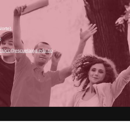
orte).
0
ctocc@escuelaing.edu.co