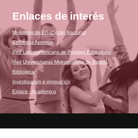
Enlaces de interés
Ministerio de Educación Nacional
Colombia Aprende
Red Latinoamericana de Portales Educativos
Red Universitarias Metropolitana de Bogotá
Biblioteca
Investigación e innovación
Enlace - Académico