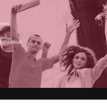
orte).
laing.edu.co