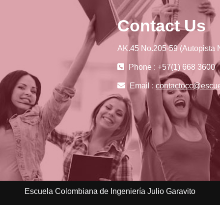
Contact Us
AK.45 No.205-59 (Autopista N
Phone : +57(1) 668 3600
Email :
contactocc@escue
Escuela Colombiana de Ingeniería Julio Garavito