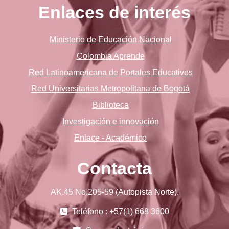
Enlaces de interés
Ministerio de Educación Nacional
Colombia Aprende
Red Latinoamericana de Portales Educativos
Red Universitarias Metropolitana de Bogotá
Biblioteca
Investigación e innovación
Enlace - Académico
Contacta
AK.45 No.205-59 (Autopista Norte).
Teléfono : +57(1) 668 3600