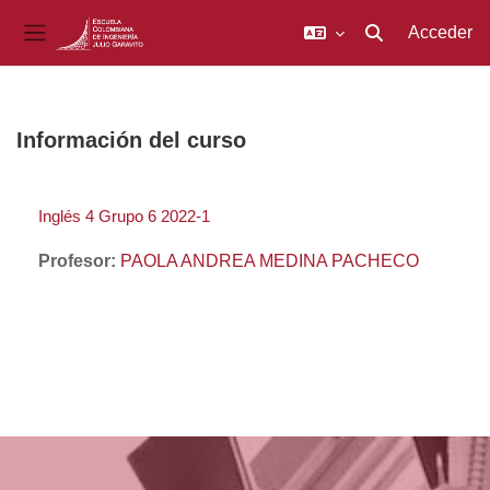
Acceder
Selector de búsq
Panel lateral
Salta al contenido principal
Información del curso
Inglés 4 Grupo 6 2022-1
Profesor:
PAOLA ANDREA MEDINA PACHECO