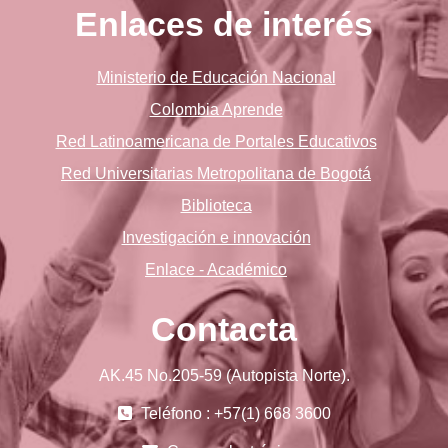
Enlaces de interés
Ministerio de Educación Nacional
Colombia Aprende
Red Latinoamericana de Portales Educativos
Red Universitarias Metropolitana de Bogotá
Biblioteca
Investigación e innovación
Enlace - Académico
Contacta
AK.45 No.205-59 (Autopista Norte).
Teléfono : +57(1) 668 3600