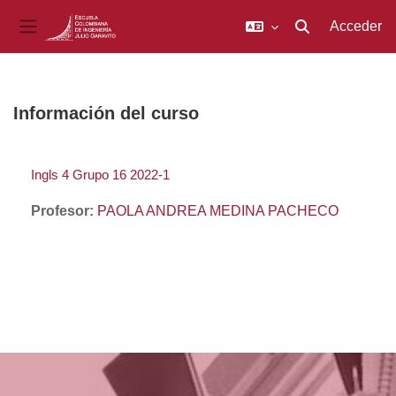
Acceder
Selector de búsq
Panel lateral
Salta al contenido principal
Información del curso
Ingls 4 Grupo 16 2022-1
Profesor:
PAOLA ANDREA MEDINA PACHECO