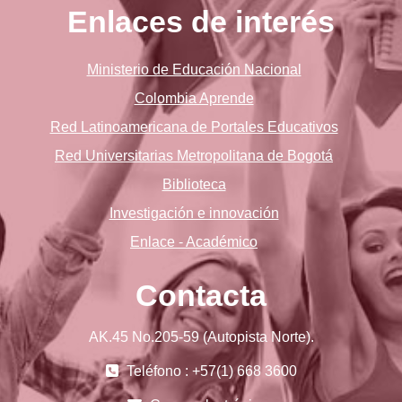
Enlaces de interés
Ministerio de Educación Nacional
Colombia Aprende
Red Latinoamericana de Portales Educativos
Red Universitarias Metropolitana de Bogotá
Biblioteca
Investigación e innovación
Enlace - Académico
Contacta
AK.45 No.205-59 (Autopista Norte).
Teléfono : +57(1) 668 3600