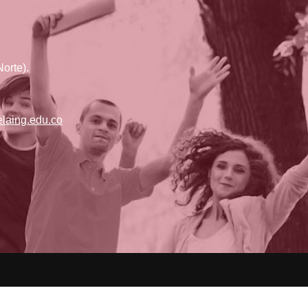
orte).
laing.edu.co