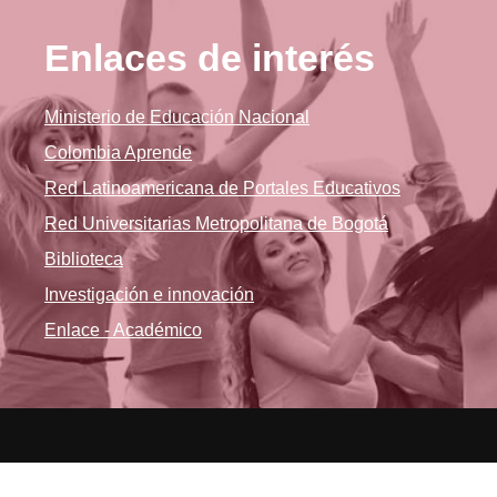
Enlaces de interés
Ministerio de Educación Nacional
Colombia Aprende
Red Latinoamericana de Portales Educativos
Red Universitarias Metropolitana de Bogotá
Biblioteca
Investigación e innovación
Enlace - Académico