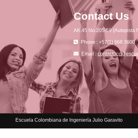
Contact Us
AK.45 No.205-59 (Autopista N
Phone : +57(1) 668 3600
Email :
contactocc@escue
Escuela Colombiana de Ingeniería Julio Garavito