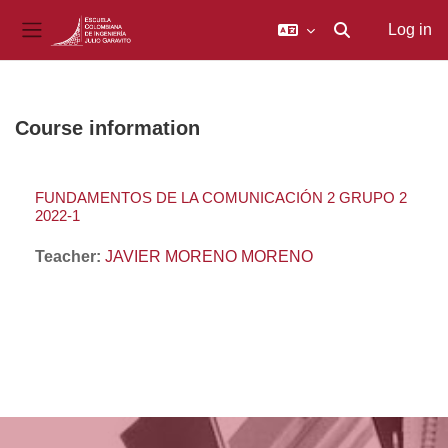
Log in
Toggle search inp
Side panel
Skip to main content
Course information
FUNDAMENTOS DE LA COMUNICACIÓN 2 GRUPO 2
2022-1
Teacher:
JAVIER MORENO MORENO