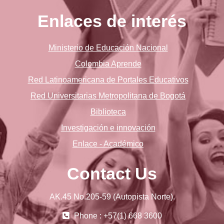
Enlaces de interés
Ministerio de Educación Nacional
Colombia Aprende
Red Latinoamericana de Portales Educativos
Red Universitarias Metropolitana de Bogotá
Biblioteca
Investigación e innovación
Enlace - Académico
Contact Us
AK.45 No.205-59 (Autopista Norte).
Phone : +57(1) 668 3600