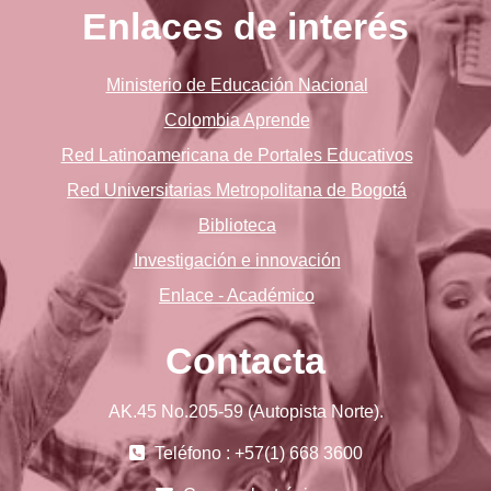
Enlaces de interés
Ministerio de Educación Nacional
Colombia Aprende
Red Latinoamericana de Portales Educativos
Red Universitarias Metropolitana de Bogotá
Biblioteca
Investigación e innovación
Enlace - Académico
Contacta
AK.45 No.205-59 (Autopista Norte).
Teléfono : +57(1) 668 3600