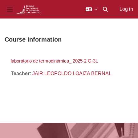
Log in
Toggle search inp
Side panel
Skip to main content
Course information
laboratorio de termodinámica_ 2025-2 G-3L
Teacher:
JAIR LEOPOLDO LOAIZA BERNAL