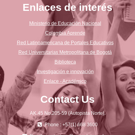
Enlaces de interés
Ministerio de Educación Nacional
Colombia Aprende
Red Latinoamericana de Portales Educativos
Red Universitarias Metropolitana de Bogotá
Biblioteca
Investigación e innovación
Enlace - Académico
Contact Us
AK.45 No.205-59 (Autopista Norte).
Phone : +57(1) 668 3600