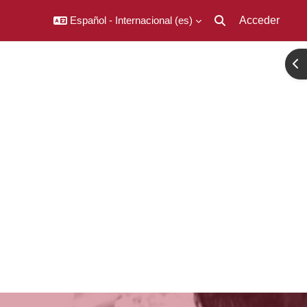
Español - Internacional ‎(es)‎
Acceder
Selector de búsqued
Abr