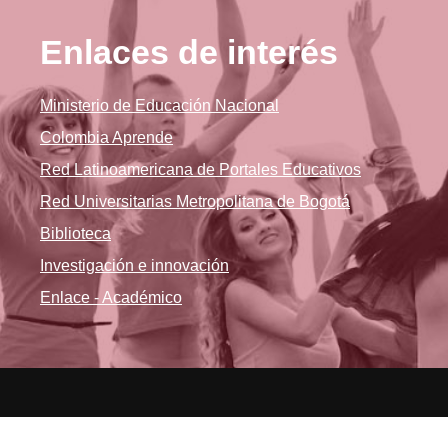
Enlaces de interés
Ministerio de Educación Nacional
Colombia Aprende
Red Latinoamericana de Portales Educativos
Red Universitarias Metropolitana de Bogotá
Biblioteca
Investigación e innovación
Enlace - Académico