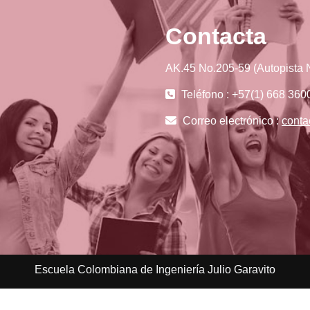
Contacta
AK.45 No.205-59 (Autopista N
Teléfono : +57(1) 668 360
Correo electrónico :
conta
Escuela Colombiana de Ingeniería Julio Garavito