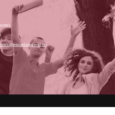
orte).
0
ctocc@escuelaing.edu.co