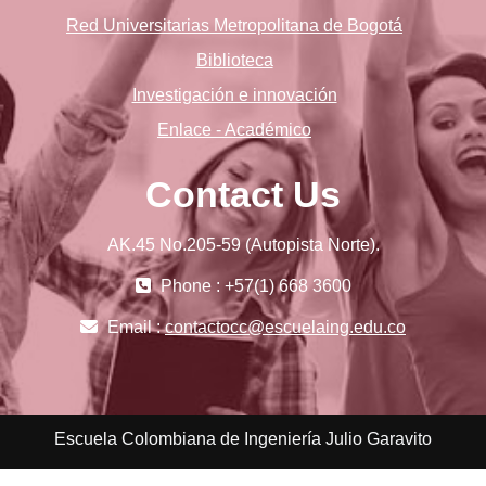
Red Universitarias Metropolitana de Bogotá
Biblioteca
Investigación e innovación
Enlace - Académico
Contact Us
AK.45 No.205-59 (Autopista Norte).
Phone : +57(1) 668 3600
Email :
contactocc@escuelaing.edu.co
Escuela Colombiana de Ingeniería Julio Garavito