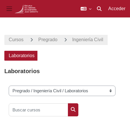
Acceder
Selector de búsq
Panel lateral
Salta al contenido principal
Cursos
Pregrado
Ingeniería Civil
Laboratorios
Laboratorios
Categorías
Buscar cursos
Buscar cursos