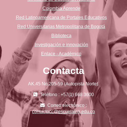
Colombia Aprende
Red Latinoamericana de Portales Educativos
Red Universitarias Metropolitana de Bogotá
Biblioteca
Investigación e innovación
Enlace - Académico
Contacta
AK.45 No.205-59 (Autopista Norte).
Teléfono : +57(1) 668 3600
Correo electrónico :
contactocc@escuelaing.edu.co