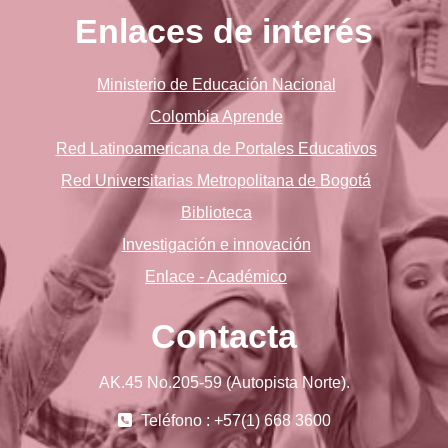
Enlaces de interés
Ministerio de Educación Nacional
Colombia Aprende
Red Latinoamericana de Portales Educativos
Red Universitarias Metropolitana de Bogotá
Biblioteca
Investigación e innovación
Enlace - Académico
Contacta
AK.45 No.205-59 (Autopista Norte).
Teléfono : +57(1) 668 3600