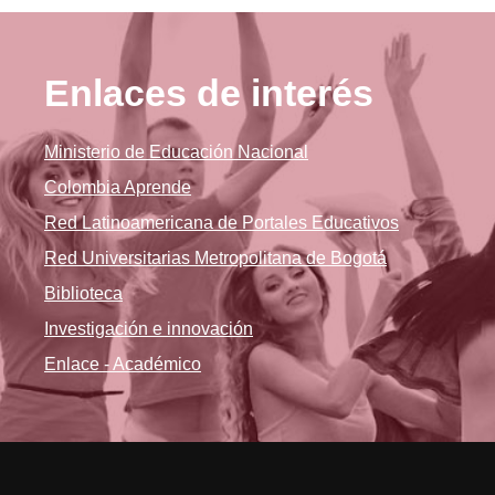
Enlaces de interés
Ministerio de Educación Nacional
Colombia Aprende
Red Latinoamericana de Portales Educativos
Red Universitarias Metropolitana de Bogotá
Biblioteca
Investigación e innovación
Enlace - Académico