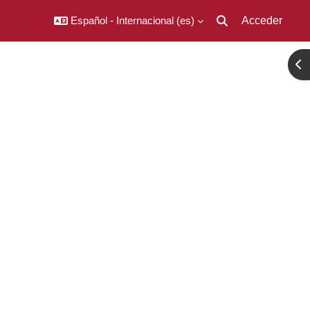
Español - Internacional ‎(es)‎
Acceder
Selector de búsqued
Abr