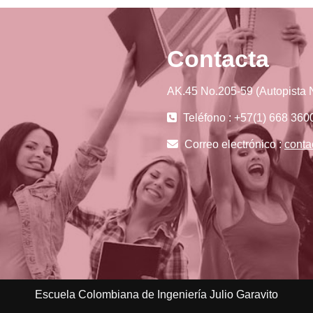
Contacta
AK.45 No.205-59 (Autopista N
Teléfono : +57(1) 668 360
Correo electrónico :
conta
Escuela Colombiana de Ingeniería Julio Garavito