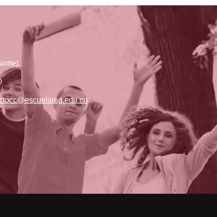
orte).
0
ctocc@escuelaing.edu.co