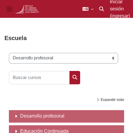
Iniciar
sesión
Activar o desacti
Pánel lateral
(ingresar)
Saltar al contenido principal
Escuela
Categorías
Buscar cursos
Buscar cursos
Expandir todo
Desarrollo profesoral
Educación Continuada