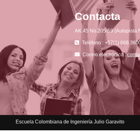
Contacta
AK.45 No.205-59 (Autopista N
Teléfono : +57(1) 668 360
Correo electrónico :
conta
Escuela Colombiana de Ingeniería Julio Garavito