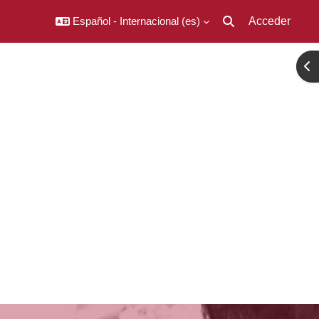
Español - Internacional ‎(es)‎
Acceder
Selector de búsqued
Abr