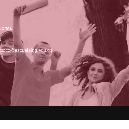
orte).
0
ctocc@escuelaing.edu.co