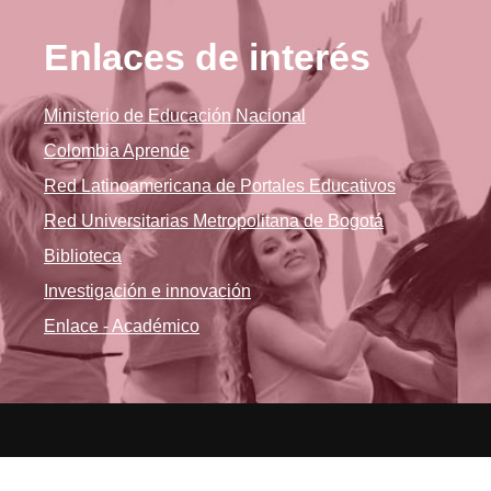
Enlaces de interés
Ministerio de Educación Nacional
Colombia Aprende
Red Latinoamericana de Portales Educativos
Red Universitarias Metropolitana de Bogotá
Biblioteca
Investigación e innovación
Enlace - Académico