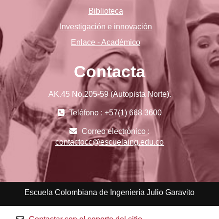
Biblioteca
Investigación e innovación
Enlace - Académico
Contacta
AK.45 No.205-59 (Autopista Norte).
Teléfono : +57(1) 668 3600
Correo electrónico :
contactocc@escuelaing.edu.co
Escuela Colombiana de Ingeniería Julio Garavito