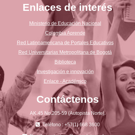
Enlaces de interés
Ministerio de Educación Nacional
Colombia Aprende
Red Latinoamericana de Portales Educativos
Red Universitarias Metropolitana de Bogotá
Biblioteca
Investigación e innovación
Enlace - Académico
Contáctenos
AK.45 No.205-59 (Autopista Norte).
Teléfono : +57(1) 668 3600