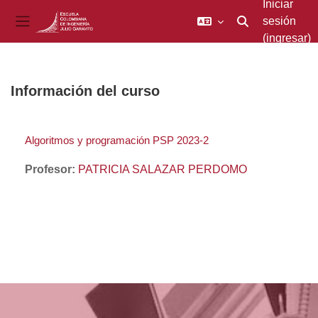
Iniciar
sesión
Activar o desacti
Pánel lateral
(ingresar)
Saltar al contenido principal
Información del curso
Algoritmos y programación PSP 2023-2
Profesor:
PATRICIA SALAZAR PERDOMO