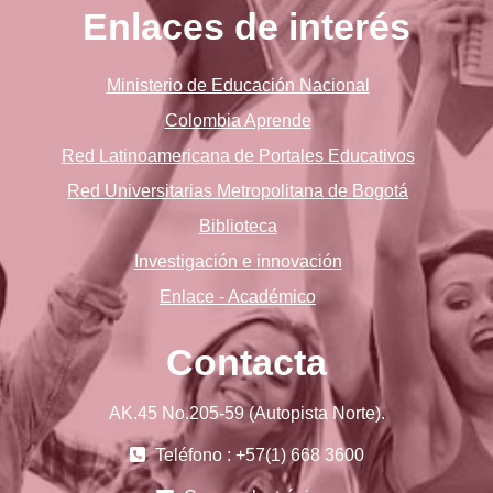
Enlaces de interés
Ministerio de Educación Nacional
Colombia Aprende
Red Latinoamericana de Portales Educativos
Red Universitarias Metropolitana de Bogotá
Biblioteca
Investigación e innovación
Enlace - Académico
Contacta
AK.45 No.205-59 (Autopista Norte).
Teléfono : +57(1) 668 3600